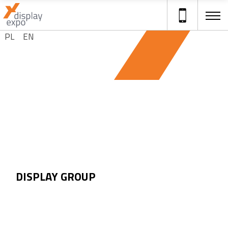
Stojaki reklamowe
Wybierz swój język
PL
EN
DISPLAY GROUP