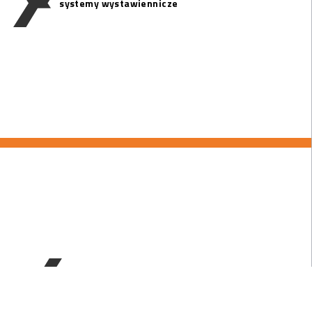
systemy wystawiennicze
drukarnia wielkoformatowa