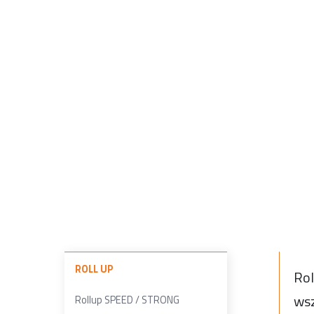
ROLL UP
Rol
wsz
Rollup SPEED / STRONG