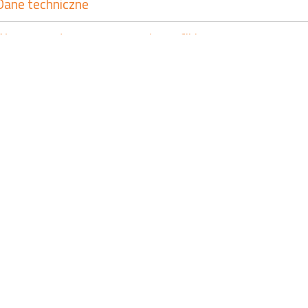
dane techniczne
wytyczne do przygotowania grafiki
arnia wielkoformatowa
home design