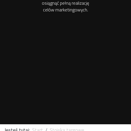
osiągnąć pełną realizację
celów marketingowych.
Jesteś tutaj:
Start
Stoiska targowe