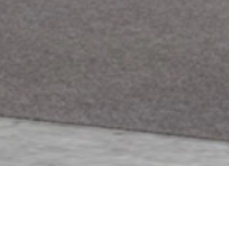
Jesteś tutaj:
Start
Expolinc