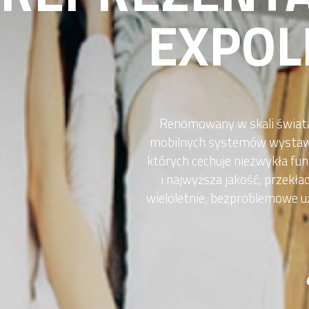
EXPOL
Renomowany w skali świat
mobilnych systemów wystaw
których cechuje niezwykła fu
i najwyższa jakość, przekład
wieloletnie, bezproblemowe u