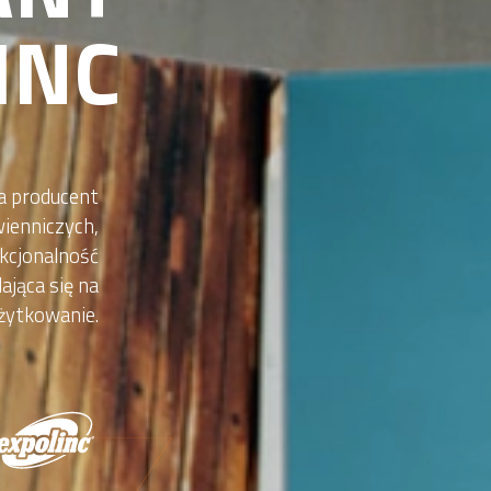
INC
a producent
ienniczych,
nkcjonalność
ająca się na
żytkowanie.